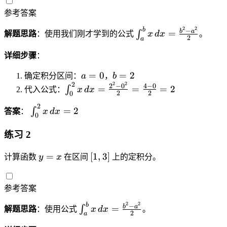
c
x
,
{
c
1
2
{
d
参考答案
2
2
d
)
}
(
o
]
2
2
}
o
b
}
\i
−
\
b
a
b
=
∫
解题思路
：使用我们刚才学到的公式
x
d
x
。
t
2
a
t
{
n
c
-
\f
\f
2
t
d
详细步骤
：
a
r
r
}
_
o
)
a
a
b
=
0
=
2
确定积分区间：
a
，
b
a
a
t
^
c
=
=
2
2
2
\i
2
−
0
4
−
0
=
=
=
2
∫
c
^
代入公式：
x
d
x
\
2
{
2
2
0
0
2
n
{
b
s
}
b
2
\i
=
t
2
∫
答案
：
x
d
x
n
x
u
{
0
-
n
_
+
\,
m
n
a
t
0
练习 2
1
d
_
^
}
_
^
}
x
{i
2
{
y
[
0
=
[
1
,
3
]
2
计算函数
y
x
在区间
上的定积分。
{
=
=
}
n
=
1
^
x
n
\
1
)
}
x
,
2
\,
}]
fr
}
)
参考答案
3
x
d
=
a
^
\
]
\,
x
a
2
2
c
b
\i
−
{
b
a
=
∫
解题思路
c
：使用公式
x
d
x
。
d
2
=
a
(
{
n
n
d
x