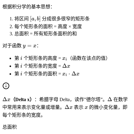
底
{
\t
根据积分学的基本思想：
+
(
i
下
[
[
,
]
a
m
将区间
a
b
分成很多很窄的矩形条
底
a
+
es
每个矩形条的面积 = 高度 × 宽度
)
,
b
高
总面积 = 所有矩形条面积的和
\t
b
)
}
y
i
=
]
\
对于函数
y
x
：
{
=
m
ti
2
i
x
x
es
第
i
个矩形条的高度 =
x
（函数在该点的值）
m
}
i
_
i
\
高
Δ
第
i
个矩形条的宽度 =
x
es
i
D
}
i
x
⋅
Δ
(
第
i
个矩形条的面积 =
x
x
i
el
{
_i
b
t
2
\
-
a
}
c
a
\
\
Δ
Δ
x
x
（Delta x）
：希腊字母 Delta，读作”德尔塔”。
在数学
d
)
D
D
\
x
Δ
o
中常用来表示变化量或增量。
x
表示
x
的微小变化量，即
}
el
el
D
t
{
每个矩形条的宽度。
t
t
el
\
2
a
a
t
总面积
D
}
x
a