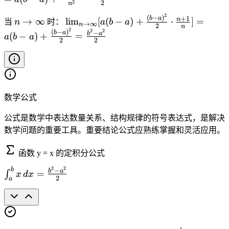
=
(
o
fr
2
2
n
a
c
_
1
n
t
a
2
n
\l
(
−
)
(
+
1
b
a
d
n
→
∞
lim
[
(
−
)
+
⋅
]
=
{i
当
n
时：
a
b
a
}
→
∞
+
\
n
c
2
n
\
i
b
2
o
2
2
=
(
−
)
−
b
a
^
b
a
(
−
)
+
=
a
b
a
1
D
{
2
2
t
m
-
t
1
{
)
el
b
o
_
a
a
}
n
}
t
-
\
{
)
\
^
}
{
a
a
i
n
+
c
{
x
2
x
}
n
\
\
d
n
_i
}
{
数学公式
f
t
fr
o
}
\
n
t
o
a
t
(
c
公式是数学中表达数量关系、结构规律的符号表达式，是解决
}
y
\i
c
\f
a
d
数学问题的重要工具。重要结论公式应熟练掌握和灵活应用。
n
{
r
\
o
ft
(
a
c
t
函数 y = x 的定积分公式
y
b
c
d
\
2
2
b
\i
}
−
-
b
a
{
=
∫
o
x
d
x
D
2
a
n
[a
a
b
t
el
t
(
)
-
\f
t
_
b
^
a
r
a
a
-
2
}
a
x