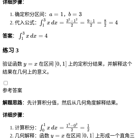
\
b
b
t
}
详细步骤
：
o
=
fr
-
^
_
i
t
2
a
b
=
1
=
3
a
确定积分区间：
a
，
b
a
2
a
\f
=
=
3
2
2
c
\i
3
−
1
9
−
1
8
=
=
=
=
4
)
∫
-
^
代入公式：
x
d
x
r
2
2
2
1
1
3
{
n
+
a
b
a
3
\i
2
=
t
4
∫
答案
：
x
d
x
\f
^
x
1
c
n
^
_
r
2
\,
{
t
2
1
练习 3
a
}
d
b
_
-
^
c
{
x
-
y
[
1
=
[
0
,
1
]
0
3
验证函数
y
x
在区间
上的定积分结果，并解释这个
{
2
=
a
=
0
^
^
x
(
结果在几何上的意义。
}
\
}
x
,
3
2
\,
b
fr
{
1
x
}
d
-
a
n
参考答案
]
\,
{
x
a
c
}
d
2
=
)
{
解题思路
：先计算积分值，然后从几何角度解释结果。
x
}
\
^
b
=
=
fr
2
^
详细步骤
：
4
\
a
}
2
1
2
2
\i
1
−
0
1
=
=
fr
∫
c
计算积分：
x
d
x
{
-
2
2
0
n
a
y
[
{
=
[
0
,
1
]
2
几何解释：函数
y
x
在区间
上形成一个直角三
a