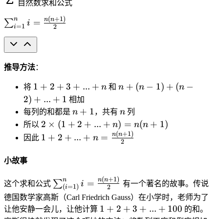
自然数求和公式
{
1
(
+
1
)
\
n
n
n
=
∑
i
=
1
2
i
}
s
{
u
n
m
}
_
推导方法
：
=
{i
1
n
1
+
2
+
3
+
...
+
+
(
−
1
)
+
(
−
0
将
n
和
n
n
n
=
+
+
2
)
+
...
+
1
1
相加
2
(
n
n
}
+
1
每列的和都是
n
，共有
n
列
+
n
+
^
2
2
×
(
1
+
2
+
...
+
)
=
(
+
1
)
所以
n
n
n
3
-
1
{
\
(
+
1
)
1
n
n
1
+
2
+
...
+
=
因此
n
+
1
2
n
ti
+
...
)
}
m
2
小故事
+
+
i
es
+
n
(
=
(
...
(
+
1
)
\
n
n
n
=
∑
这个求和公式
i
有一个著名的故事。传说
n
(
=
1
)
2
i
\f
1
+
s
-
德国数学家高斯（Carl Friedrich Gauss）在小学时，老师为了
r
+
n
u
1
1
+
2
+
3
+
...
+
100
2
让他安静一会儿，让他计算
的和。
a
2
=
m
+