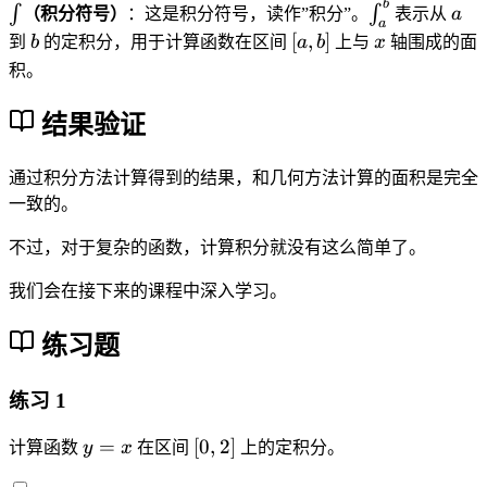
^
a
}
{
b
c
\
\
a
=
∫
∫
（积分符号）
：这是积分符号，读作”积分”。
表示从
a
a
b
)
{
n
{
i
i
\
b
[
x
[
,
]
到
b
的定积分，用于计算函数在区间
a
b
上与
x
轴围成的面
x
+
n
}
b
n
n
s
a
积。
\,
\f
^
+
-
t
t
u
,
d
r
2
\f
a
_
m
b
结果验证
x
a
}
r
}
a
_
]
=
c
\
a
{
^
{i
\
{
通过积分方法计算得到的结果，和几何方法计算的面积是完全
c
c
n
b
=
fr
(
d
一致的。
{
}
1
a
b
o
(
+
}
不过，对于复杂的函数，计算积分就没有这么简单了。
c
-
t
b
i
^
{
a
\
-
\
{
我们会在接下来的课程中深入学习。
b
)
fr
a
c
n
^
^
a
)
d
}
练习题
2
2
c
^
o
(
-
}
{
2
t
a
练习 1
a
{
n
}
\f
+
^
2
(
{
r
i
y
[
=
[
0
,
2
]
计算函数
y
x
在区间
上的定积分。
2
}
n
n
a
\
=
0
}
\
+
^
c