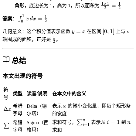
t
c
=
0
3
1
×
1
1
\f
}
=
^
角形，底边长为 1，高为 1，所以面积为
2
2
_
{
x
,
^
r
=
2
0
1
\i
1
4
1
2
=
∫
a
\f
答案
：
x
d
x
}
2
0
^
n
-
]
-
c
r
{
1
y
[
=
[
0
,
1
]
t
0
1
几何意义：这个积分值表示函数
y
x
在区间
上与 x
{
a
2
x
=
0
1
_
\
}
^
1
c
轴围成的面积，正好是
。
}
2
\,
x
,
0
f
{
2
\
{
d
1
^
r
2
}
ti
b
x
]
1
a
}
{
总结
m
^
=
x
c
=
2
es
2-
\
\,
{
2
}
1
a
本文出现的符号
fr
d
1
=
}
^
a
x
}
\
{
2
符
c
=
{
类型
读音/说明
在本文中的含义
fr
2
}
号
{
\
2
a
}
{
x
表示
x
的微小变化量，即每个矩形条
希腊
Delta（德
1
fr
}
c
\
Δ
=
2
x
字母
尔塔）
^
的宽度
a
{
D
\f
}
n
2
\
i
n
=
1
c
∑
9
el
求和符号，
表示从
i
到
n
希腊
Sigma（西
r
=
1
\
∑
i
-
s
=
{
-
t
a
字母
格玛）
求和
s
0
u
1