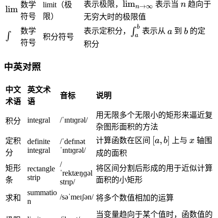
1
1
a
c
\l
n
lim
u
表示极限，
表示当
n
趋向于
数学
limit（极
→
∞
n
\l
lim
^
m
}
}
x
{
i
m
符号
限）
无穷大时的极限值
i
2
_
{
{
1
m
b
\
a
b
∫
m
数学
表示定积分，
表示从
a
到
b
的定
}
{i
2
2
\
}
∫
_
a
积分符号
i
{
符号
=
积分
}
}
i
{
{
n
2
1
=
n
2
n
t
}
}
中英对照
\
t
}
\
_
=
^
fr
t
a
\
{
a
中文
英文术
o
^
音标
说明
fr
n
c
术语
语
\i
b
a
}
{
n
用无限多个无限小的矩形来逼近复
integral
/ˈɪntɪɡrəl/
积分
c
8
ft
杂图形面积的方法
{
}
y
[
x
[
,
]
计算函数在区间
a
b
上与
x
轴围
定积
definite
/ˈdefɪnət
1
{
}
a
integral
ˈɪntɪɡrəl/
分
成的面积
}
2
,
/
{
}
矩形
将区间分割后形成的用于近似计算
rectangle
b
ˈrektæŋɡəl
2
strip
=
条
面积的小矩形
strɪp/
]
}
4
summatio
/səˈmeɪʃən/
求和
将多个数值相加的运算
n
当变量趋向于某个值时，函数值的