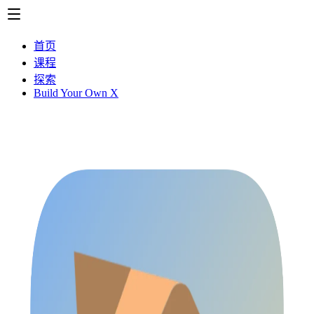
首页
课程
探索
Build Your Own X