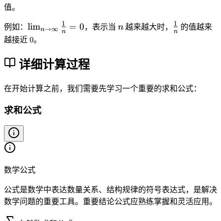
}
m
m
i
3
值。
m
}
1
1
\l
n
\
lim
=
0
_
i
例如：
，表示当
n
越来越大时，
的值越来
→
∞
n
n
n
i
f
{
=
越接近 0。
m
r
n
1
_
a
\
+
详细计算过程
{
c
t
2
n
{
o
+
在开始计算之前，我们需要先学习一个重要的求和公式：
\
1
\i
3
t
}
n
=
求和公式
o
{
ft
6
\i
n
y
n
}
}
ft
y
数学公式
}
\f
公式是数学中表达数量关系、结构规律的符号表达式，是解决
r
数学问题的重要工具。重要结论公式应熟练掌握和灵活应用。
a
c