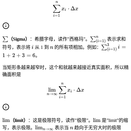
el
=
n
\sum_{i=1}^{n} x_i \cdot
∑
x
t
\f
⋅
Δ
x
x
i
a
r
=
1
i
x
a
c
{
n
\
\
∑
∑
（Sigma）
：希腊字母，读作”西格玛”。
表示求和
b
(
=
1
)
i
s
s
3
i
n
\
=
∑
符号，表示将
i
从 1 到
n
的所有项相加。例如：
i
^
(
=
1
)
i
u
u
s
2-
1
+
2
+
3
=
6
。
m
m
u
a
_
m
当矩形条越来越窄时，这个和就越来越接近真实面积，所以精
^
{
_
确面积是
2
(i
{
}
n
=
\lim_{n \to \infty} \sum_
(i
∑
{
lim
⋅
Δ
x
x
1
i
=
→
∞
n
2
=
1
i
)
1
}
}
)
^
}
{
\l
\l
lim
lim
^
（limit）
：这是极限符号，读作”极限”。
是”limit”的缩
n
i
i
\l
n
{
lim
写，表示极限。
表示当
n
趋向于无穷大时的极限
→
∞
n