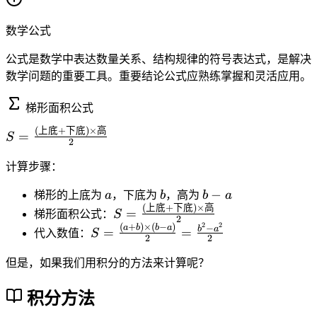
数学公式
公式是数学中表达数量关系、结构规律的符号表达式，是解决
数学问题的重要工具。重要结论公式应熟练掌握和灵活应用。
梯形面积公式
(
上底
+
下底
)
×
高
S
=
S
2
=
\f
计算步骤：
ra
a
b
b
−
梯形的上底为
a
，下底为
b
，高为
b
a
c{
-
(
上底
+
下底
)
×
高
S
=
(
梯形面积公式：
S
2
a
=
2
2
(
+
)
×
(
−
)
S
−
a
b
b
a
上
b
a
=
=
代入数值：
S
2
2
\f
=
底
ra
\f
+
但是，如果我们用积分的方法来计算呢？
c{
r
下
(
a
积分方法
底
上
c
)