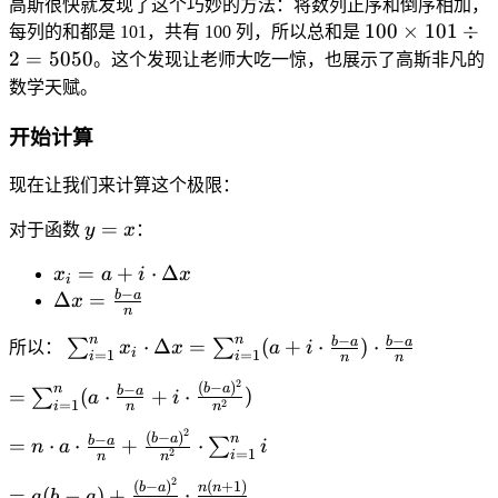
)
高斯很快就发现了这个巧妙的方法：将数列正序和倒序相加，
c
+
\
_
2
1
+
100
×
101
÷
每列的和都是 101，共有 100 列，所以总和是
{
...
fr
{
+
0
...
2
=
5050
n
。这个发现让老师大吃一惊，也展示了高斯非凡的
+
a
(i
3
0
+
(
n
数学天赋。
c
=
+
\
1
n
)
{
1
...
ti
开始计算
+
=
n
)
+
m
1
n
(
}
1
es
现在让我们来计算这个极限：
)
(
n
^
0
1
}
n
+
{
y
=
0
对于函数
y
x
：
0
{
+
1
n
=
1
2
1
)
}
x
=
+
⋅
Δ
x
a
i
x
x
\
i
}
)
}
−
i
_i
b
a
\
Δ
=
x
di
n
{
=
=
D
v
n
n
−
−
\
b
a
b
a
⋅
Δ
=
(
+
⋅
)
⋅
2
∑
∑
\f
a
所以：
x
x
a
i
el
i
=
1
=
1
2
i
i
n
n
s
}
r
+
t
=
2
=
(
−
)
n
−
b
a
b
a
u
=
(
⋅
+
⋅
)
∑
a
i
a
i
a
=
1
2
i
n
n
5
\
m
c
\
x
0
2
=
(
−
)
s
n
−
b
a
b
a
=
⋅
⋅
+
⋅
∑
_
n
a
i
{
c
=
=
1
2
i
n
n
5
n
u
{i
n
d
\
2
0
=
(
−
)
(
+
1
)
\
b
a
n
n
m
=
(
−
)
+
⋅
a
b
a