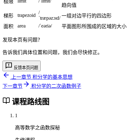
limit
/ˈlɪmɪt/
极限
趋向值
/
trapezoid
梯形
一组对边平行的四边形
ˈtræpəzɔɪd/
area
/ˈeəriə/
面积
平面图形所围成的区域的大小
发现本页有问题？
告诉我们具体位置和问题，我们会尽快修正。
反馈本页问题
上一章节
积分学的基本思想
下一章节
积分学的二次函数例子
课程路线图
1
高等数学之函数探秘