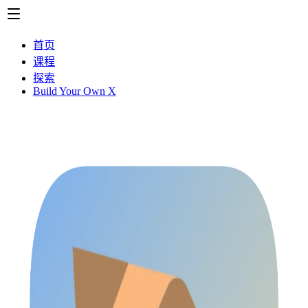
首页
课程
探索
Build Your Own X