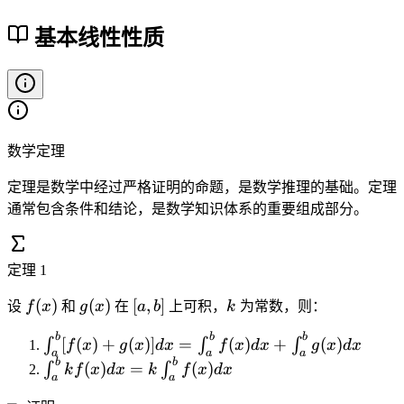
基本线性性质
数学定理
定理是数学中经过严格证明的命题，是数学推理的基础。定理
通常包含条件和结论，是数学知识体系的重要组成部分。
定理
1
f
g
[
k
(
)
(
)
[
,
]
设
f
x
和
g
x
在
a
b
上可积，
k
为常数，则：
(
(
a
b
b
b
\i
[
(
)
+
(
)]
=
(
)
+
(
)
x
x
,
∫
∫
∫
f
x
g
x
d
x
f
x
d
x
g
x
d
x
a
a
a
n
b
b
)
)
b
\i
(
)
=
(
)
∫
∫
k
f
x
d
x
k
f
x
d
x
a
a
t
]
n
_