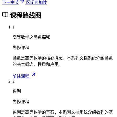
)
c
下一章节
区间可加性
d
1
2
d
{
x
}
x
x
1
课程路线图
+
{
+
}
3
2
1
{
1
\i
}
)
3
n
=
d
高等数学之函数探秘
}
t
\
x
+
_
fr
=
先修课程
2
0
a
3
\
^
函数是高等数学的核心概念，本系列文档系统介绍函数
c
\i
c
1
的基本概念、性质和应用。
{
n
d
x
2
t
o
d
前往课程
}
_
t
2
x
{
0
\
3
^
数列
fr
}
1
a
+
x
先修课程
c
\
^
{
数列是高等数学的基石，本系列文档系统介绍数列的基
fr
2
1