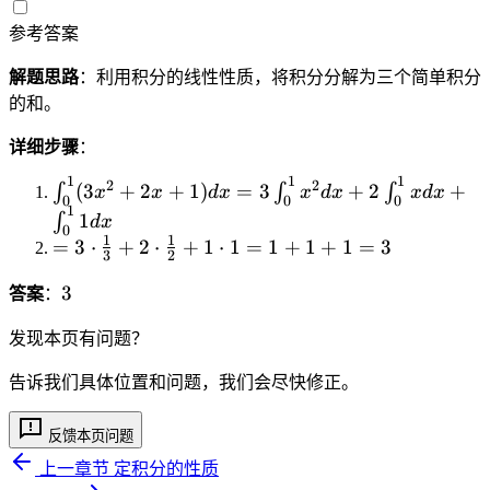
^
a
t
a
x
f(
2
c
参考答案
_
^
)
x
+
{
0
b
d
)
解题思路
：利用积分的线性性质，将积分分解为三个简单积分
3
1
^
f(
x
d
的和。
x
}
1
x
x
)
{
(
)
详细步骤
：
d
3
3
d
x
1
1
1
}
\i
x
2
2
x
(
3
+
2
+
1
)
=
3
+
2
+
∫
∫
∫
x
x
d
x
x
d
x
x
d
x
0
0
0
=
+
n
^
1
+
1
∫
d
x
2
0
3
t
2
\i
1
1
=
=
3
⋅
+
2
⋅
+
1
⋅
1
=
1
+
1
+
1
=
3
\i
3
2
\
_
+
n
3
n
c
0
2
t
3
3
答案
：
\
t
d
^
x
_
c
_
o
1
+
a
发现本页有问题？
d
0
t
(
1
^
o
^
告诉我们具体位置和问题，我们会尽快修正。
\
3
)
b
t
1
fr
x
d
g
\
x
a
反馈本页问题
^
x
(
fr
^
c
2
x
上一章节
定积分的性质
a
2
{
+