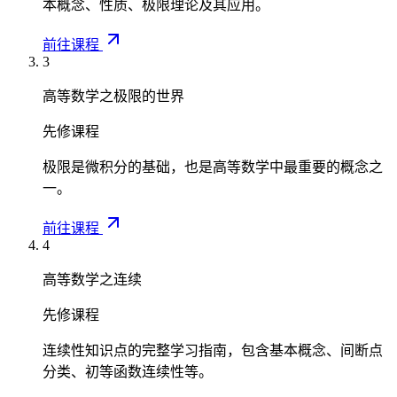
本概念、性质、极限理论及其应用。
a
d
}
c
x
{
前往课程
{
+
2
3
3
2
}
}
\i
高等数学之极限的世界
+
{
n
1
2
t
先修课程
\
}
_
c
极限是微积分的基础，也是高等数学中最重要的概念之
=
0
d
一。
\
^
o
fr
1
t
前往课程
a
x
1
4
c
d
=
{
x
高等数学之连续
1
1
+
+
3
\i
先修课程
1
}
n
+
连续性知识点的完整学习指南，包含基本概念、间断点
{
t
1
分类、初等函数连续性等。
6
_
=
}