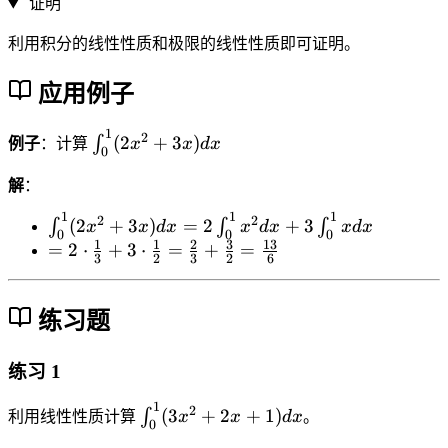
t
证明
a
_
^
利用积分的线性性质和极限的线性性质即可证明。
a
b
^
[f
应用例子
b
(
k
1
x
\i
2
f(
(
2
+
3
)
∫
例子
：计算
x
x
d
x
0
)
n
x
+
t
)
解
：
g
_
d
1
1
1
\i
2
2
(
2
+
3
)
=
2
+
3
∫
∫
∫
x
x
d
x
x
d
x
x
d
x
(
0
x
0
0
0
n
1
1
2
3
13
=
=
2
⋅
+
3
⋅
=
+
=
x
^
=
3
2
3
2
6
t
2
)]
1
k
_
\
d
(
\i
0
练习题
c
x
2
n
^
d
=
x
t
1
o
\i
^
练习 1
_
(
t
n
2
a
2
1
\
\i
2
t
(
3
+
2
+
1
)
+
∫
^
利用线性性质计算
x
x
d
x
。
0
x
fr
n
_
3
b