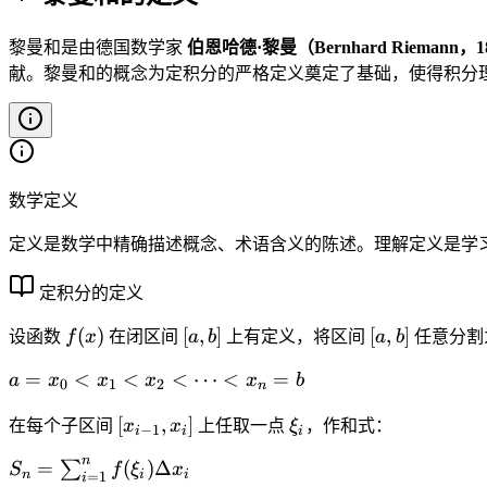
黎曼和是由德国数学家
伯恩哈德·黎曼（Bernhard Riemann，18
献。黎曼和的概念为定积分的严格定义奠定了基础，使得积分
数学定义
定义是数学中精确描述概念、术语含义的陈述。理解定义是学
定积分的定义
f
[
[
(
)
[
,
]
[
,
]
设函数
f
x
在闭区间
a
b
上有定义，将区间
a
b
任意分割
(
a
a
a
=
<
<
<
⋯
<
=
a
x
x
x
x
b
x
,
,
0
1
2
n
=
)
b
b
[
\
[
,
]
在每个子区间
x
x
上任取一点
ξ
，作和式：
x
−
1
]
]
i
i
i
x
x
_
n
S
=
(
)
Δ
∑
S
f
ξ
x
_
i
n
i
i
0
=
1
i