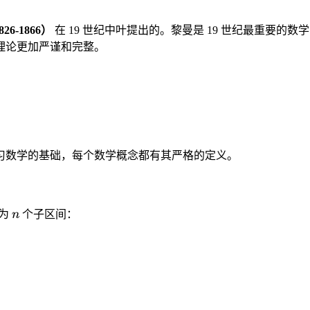
26-1866）
在 19 世纪中叶提出的。黎曼是 19 世纪最重要
理论更加严谨和完整。
习数学的基础，每个数学概念都有其严格的定义。
n
为
n
个子区间：