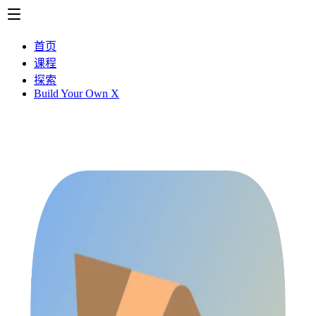
首页
课程
探索
Build Your Own X