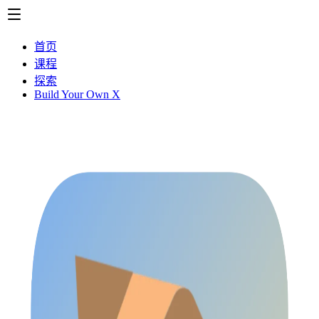
首页
课程
探索
Build Your Own X