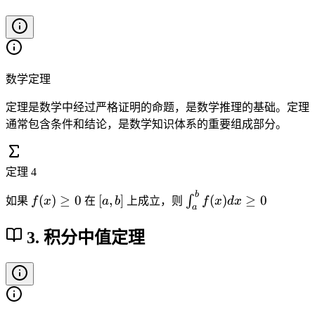
a
a
,
^
c
c
)
f(
x
数学定理
)
定理是数学中经过严格证明的命题，是数学推理的基础。定理
d
通常包含条件和结论，是数学知识体系的重要组成部分。
x
=
\i
定理
4
n
t
b
f
[
\
(
)
≥
0
[
,
]
(
)
≥
0
∫
如果
f
x
在
a
b
上成立，则
f
x
d
x
_
a
(
a
i
a
x
,
n
3. 积分中值定理
^
)
b
t
b
\
]
_
f(
g
a
x
e
^
)
q
b