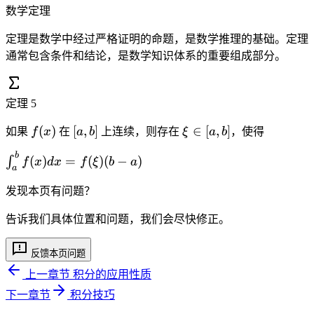
d
0
f
数学定理
x
(
+
定理是数学中经过严格证明的命题，是数学推理的基础。定理
x
\i
通常包含条件和结论，是数学知识体系的重要组成部分。
)
n
d
t
x
_
定理
5
\
b
g
f
[
\
(
)
[
,
]
∈
[
,
]
如果
f
x
在
a
b
上连续，则存在
ξ
a
b
，使得
^
e
(
a
x
c
q
b
\i
(
)
=
(
)
(
−
)
x
,
i
∫
f
x
d
x
f
ξ
b
a
f(
a
0
n
)
b
\
x
t
发现本页有问题？
]
i
)
_
n
d
告诉我们具体位置和问题，我们会尽快修正。
a
[
x
^
a
b
反馈本页问题
,
f(
b
上一章节
积分的应用性质
x
]
下一章节
积分技巧
)