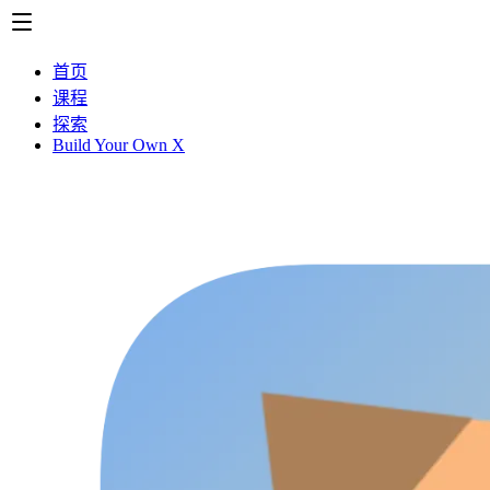
首页
课程
探索
Build Your Own X