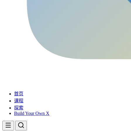
首页
课程
探索
Build Your Own X