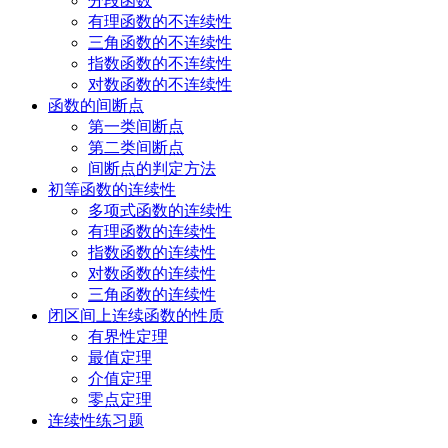
分段函数
有理函数的不连续性
三角函数的不连续性
指数函数的不连续性
对数函数的不连续性
函数的间断点
第一类间断点
第二类间断点
间断点的判定方法
初等函数的连续性
多项式函数的连续性
有理函数的连续性
指数函数的连续性
对数函数的连续性
三角函数的连续性
闭区间上连续函数的性质
有界性定理
最值定理
介值定理
零点定理
连续性练习题