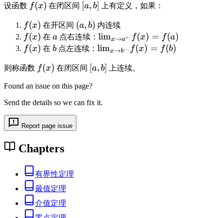
f
(
)
[
[
,
]
设函数
f
x
在闭区间
a
b
上有定义，如果：
(
a
f
(
)
(
(
,
)
f
x
在开区间
a
b
内连续
x
,
(
a
f
(
)
a
\l
lim
(
)
=
(
)
f
x
在
a
点右连续：
f
x
f
a
)
b
+
→
x
a
x
,
(
i
f
(
)
b
\l
lim
(
)
=
(
)
f
x
在
b
点左连续：
f
x
f
b
]
−
→
x
b
)
b
x
m
(
i
f
(
)
[
[
,
]
则称函数
f
x
在闭区间
a
b
上连续。
)
)
_
x
m
(
a
{
)
_
Found an issue on this page?
x
,
x
{
)
b
Send the details so we can fix it.
\
x
]
t
\
o
t
Report page issue
a
o
Chapters
^
b
+
^-
}
}
有界性定理
f(
f(
最值定理
x
x
介值定理
)
)
=
=
零点定理