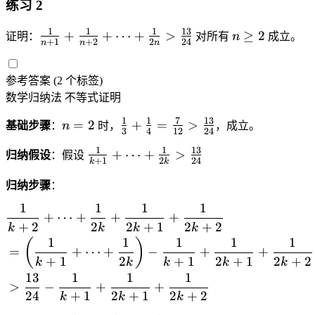
}
练习 2
n
}
1
1
1
13
\
n
+
+
⋯
+
>
≥
2
证明：
对所有
n
成立。
{
+
1
+
2
2
24
n
n
n
fr
\
2
a
g
}
参考答案
(2 个标签)
c
e
数学归纳法
{
不等式证明
q
1
2
1
1
7
13
n
\
=
2
+
=
>
基础步骤
：
n
时，
，成立。
}
3
4
12
24
=
fr
{
1
1
13
\
+
⋯
+
>
2
a
归纳假设
：假设
+
1
2
24
n
k
k
fr
c
+
a
归纳步骤
：
{
1
c
1
1
1
1
1
\begin{aligned} &\frac{1
}
+
⋯
+
+
+
{
}
+
2
2
2
+
1
2
+
2
+
k
k
k
k
1
{
1
1
1
1
1
(
)
\
}
=
+
⋯
+
−
+
+
3
fr
+
1
2
+
1
2
+
1
2
+
2
k
k
k
k
k
{
}
a
13
1
1
1
k
+
>
−
+
+
c
24
+
1
2
+
1
2
+
2
k
k
k
+
\
{
1