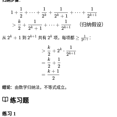
\
归纳步骤
：
a
{
fr
c
1
1
1
1
2
\begin{aligned} &1 + \f
1
+
+
⋯
+
+
+
⋯
+
a
{
+
1
2
2
2
+
1
2
}
k
k
k
c
1
1
1
+
k
{
>
+
+
⋯
+
（归纳假设）
}
+
1
\
2
2
+
1
2
k
k
1
{
fr
}
1
+
1
2
2
2
\
k
k
k
2
2
+
1
2
2
≥
从
到
共有
项，每项都
：
a
+
1
2
k
{
^
^
^
g
}
c
1
k
\begin{aligned} &> \frac
2
k
{
k
e
=
k
>
+
2
⋅
{
+
1
2
2
k
}
+
k
q
\
1
1
k
+
1
+
\
fr
=
+
}
2
2
\
1
fr
a
{
+
1
k
c
}
a
c
=
3
2
d
c
{
}
o
{
3
结论
：由数学归纳法，不等式成立。
+
ts
1
}
\
+
}
{
练习题
c
\
{
2
d
fr
2
}
o
练习 1
a
^
>