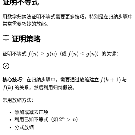
证明不等式
用数学归纳法证明不等式需要更多技巧，特别是在归纳步骤中
常常需要巧妙的放缩。
证明策略
f
f
(
)
≥
(
)
(
)
≤
(
)
证明不等式
f
n
g
n
（或
f
n
g
n
）的关键：
(
(
n
n
)
)
f(
f
(
+
1
)
核心技巧
：在归纳步骤中，需要通过放缩建立
f
k
与
\
\
k
(
(
)
g
l
f
k
的关系，然后利用归纳假设。
+
k
e
e
1
)
常用放缩方法：
q
q
)
g
g
添加或减去正项
(
(
2
n
2
>
利用已知不等式（如
n
）
n
n
^
分式放缩
)
)
n