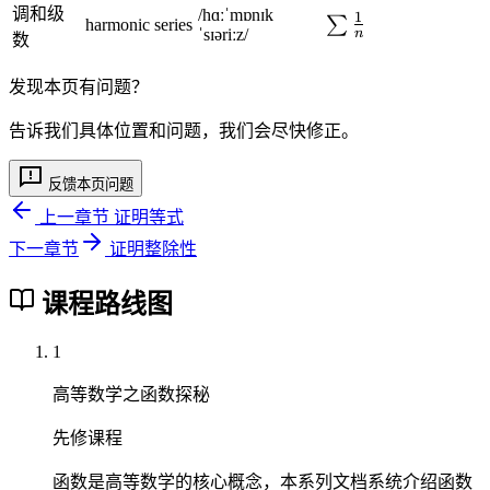
+
1
>
调和级
/hɑːˈmɒnɪk
}
{
1
}
\
∑
harmonic series
x
}
ˈsɪəriːz/
\
n
数
>
1
{
s
)
{
fr
\
}
2
u
^
2
a
发现本页有问题？
fr
{
k
m
n
n
c
a
2
+
\f
\
}
告诉我们具体位置和问题，我们会尽快修正。
{
c
k
1
r
g
>
1
{
+
}
a
e
\
反馈本页问题
3
1
2
+
c
q
fr
}
3
上一章节
证明等式
}
\
{
1
a
{
}
>
fr
1
下一章节
证明整除性
+
c
2
{
\
a
}
n
{
4
2
fr
c
{
课程路线图
x
1
}
4
a
{
n
3
}
c
1
}
1
}
{
}
{
1
高等数学之函数探秘
{
2
}
2
4
先修课程
{
k
}
k
+
函数是高等数学的核心概念，本系列文档系统介绍函数