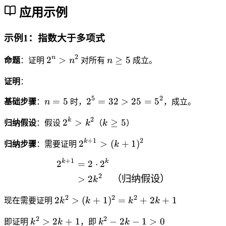
>
应用示例
n
示例1：指数大于多项式
2
2
n
n
2
>
≥
5
命题
：证明
n
对所有
n
成立。
^
\
n
g
证明
：
>
e
5
2
n
2
=
5
2
=
32
>
25
=
5
基础步骤
：
n
时，
，成立。
n
q
=
^
^
5
2
2
k
k
2
>
≥
5
5
5
归纳假设
：假设
k
（
k
）
2
^
\
=
+
1
2
2
k
2
>
(
+
1
)
k
g
归纳步骤
：需要证明
k
3
^
>
e
2
+
1
k
k
\begin{aligned} 2^{k+1
2
=
2
⋅
2
{
k
q
>
k
2
>
2
（归纳假设）
^
5
k
2
+
2
5
2
2
2
2
2
>
(
+
1
)
=
+
2
+
1
1
现在需要证明
k
k
k
k
=
k
}
5
2
2
k
k
>
2
+
1
−
2
−
1
>
0
^
即证明
k
k
，即
k
k
>