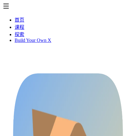
首页
课程
探索
Build Your Own X