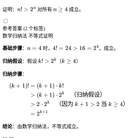
ts
c
{
\
+
n
n
n
!
>
2
≥
4
证明：
n
对所有
n
成立。
{
k
fr
\
!
\
1
+
a
fr
>
g
}
1
c
参考答案
(2 个标签)
a
2
e
{
}
{
数学归纳法
不等式证明
c
^
q
2
}
1
{
n
4
^
4
n
4!
=
4
4
!
=
24
>
16
=
2
}
基础步骤
：
n
时，
，成立。
1
k
=
=
{
}
k!
k
k
!
>
2
≥
4
}
4
2
归纳假设
：假设
k
（
k
）
2
{
>
\
>
4
}
2
2
g
归纳步骤
：
\
>
^
^
e
fr
1
(
+
1
)!
=
(
+
1
)
⋅
!
\begin{aligned} (k+1)! 
n
k
k
k
k
q
a
6
}
k
>
(
+
1
)
⋅
2
（归纳假设）
k
4
c
=
>
{
k
>
2
⋅
2
（因为
+
1
>
2
当
≥
4
）
2
k
k
\
k
^
+
1
k
=
2
fr
}
4
a
{
结论
：由数学归纳法，不等式成立。
c
2
{