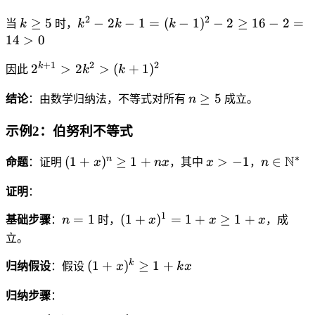
^
^
^
2
(
2
2
2
k
k
≥
5
−
2
−
1
=
(
−
1
)
−
2
≥
16
−
2
=
2
2
当
k
时，
k
k
k
>
k
\
^
14
>
0
>
-
(
+
g
2
2
2
k
1
+
1
2
2
2
k
2
>
2
>
(
+
1
)
e
-
因此
k
k
k
k
+
)
^
q
2
+
-
1
^
n
≥
5
{
结论
：由数学归纳法，不等式对所有
n
成立。
5
k
1
1
)
2
\
k
-
>
^
g
示例2：伯努利不等式
+
1
0
2
e
1
=
=
∗
(
x
n
N
q
n
(
1
+
)
≥
1
+
>
−
1
∈
命题
：证明
x
n
x
，其中
x
，
n
}
(
k
1
>
\i
5
>
k
^
+
-
n
证明
：
2
-
2
x
1
\
k
1
1
n
(
=
1
(
1
+
)
=
1
+
≥
1
+
+
基础步骤
：
n
时，
x
x
x
，成
)
m
^
)
=
1
2
立。
^
a
2
^
1
+
k
n
t
>
2
(
k
(
1
+
)
≥
1
+
x
归纳假设
：假设
x
k
x
+
\
h
(
-
1
)
1
g
b
k
2
+
归纳步骤
：
^
e
b
+
\
x