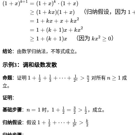
1
+
1
k
k
q
\begin{aligned} (1+x)^{
{
(
1
+
)
=
(
1
+
)
⋅
(
1
+
)
x
x
x
1
g
)
=
1
N
)
≥
(
1
+
)
(
1
+
)
（归纳假设，因为
1
e
k
x
x
^
1
+
}
^
q
k
2
+
=
1
+
+
+
k
x
x
k
x
n
^
2
1
\
x
2
=
1
+
(
+
1
)
+
k
x
k
x
x
*
6
g
\
2
≥
1
+
(
+
1
)
（因为
≥
0
）
k
x
k
x
-
e
g
2
q
e
结论
：由数学归纳法，不等式成立。
=
1
q
1
+
1
示例3：调和级数发散
4
k
+
>
x
x
1
1
1
1
n
n
1
+
+
+
⋯
+
>
≥
1
命题
：证明
对所有
n
成
2
3
2
2
n
0
+
\
立。
\
g
fr
e
证明
：
a
q
1
3
1
n
1
=
1
1
+
=
>
基础步骤
：
n
时，
，成立。
c
1
2
2
2
=
+
{
1
1
1
k
1
+
+
⋯
+
>
1
\
归纳假设
：假设
1
2
2
2
k
+
fr
}