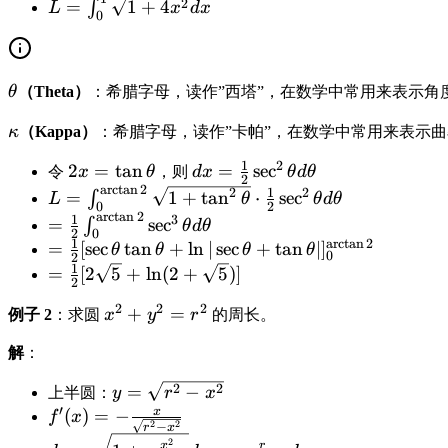
x
s
L
+
\
2
=
1
+
4
∫
L
x
d
x
0
)
=
=
[f
s
=
\
\i
'(
q
2
s
n
x
rt
\
x
q
θ
（Theta）
：希腊字母，读作”西塔”，在数学中常用来表示角
t
)]
{
t
rt
_
^
1
\
κ
（Kappa）
：希腊字母，读作”卡帕”，在数学中常用来表示
h
{
0
2
+
k
e
1
^
}
[f
1
2
2
2
=
tan
d
=
sec
令
x
θ
，则
d
x
θ
d
θ
a
2
t
+
1
d
'(
a
r
c
t
a
n
2
x
x
L
1
2
2
=
1
+
tan
⋅
sec
∫
p
L
θ
θ
d
θ
a
(
2
0
\
x
x
=
=
=
a
r
c
t
a
n
2
=
1
3
p
=
sec
∫
θ
d
θ
2
s
)]
2
0
\
\
\i
\
a
1
a
r
c
t
a
n
2
=
=
[
sec
tan
+
ln
∣
sec
+
tan
∣
]
θ
θ
θ
θ
x
q
^
0
2
t
fr
n
fr
1
\
=
=
[
2
5
+
ln
(
2
+
5
)]
)
rt
2
2
a
a
t
a
fr
\
^
{
}
n
c
_
2
2
2
c
x
+
=
例子 2
：求圆
x
y
r
的周长。
a
fr
2
1
d
\
{
0
{
^
c
a
}
+
x
解
：
t
1
^
1
2
{
c
d
4
h
}
{
}
+
1
{
y
2
2
=
−
x
x
上半圆：
y
r
x
et
{
\
{
y
}
1
′
=
x
=
f'
(
)
=
−
^
f
x
a
2
a
2
2
2
^
−
r
x
{
}
\
\
(
2
d
2
}
x
r