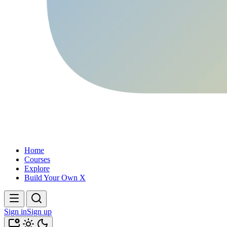
Home
Courses
Explore
Build Your Own X
Sign in
Sign up