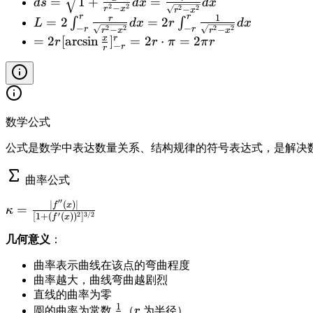
rc
=
1
+
=
}
2
d
s
d
x
d
x
2
{
s
2
2
s
x
−
2
2
}
r
x
−
r
x
s
\
t
\i
=
r
r
1
r
}
L
=
2
=
2
2
∫
∫
L
d
x
r
d
x
q
q
)
d
=
−
−
2
2
2
2
se
−
−
r
r
a
r
x
r
x
n
r
[\
=
}
rt
x
r
=
=
2
[
arcsin
]
=
2
⋅
=
2
rt
=
r
r
π
π
r
x
\
c
−
n
r
r
t
^
se
2
[2
{
2
{
-
s
^
2
_
2
c
\i
\
r
r
1
\
q
2
}
0
\
n
s
^
[\
+
fr
rt
\
\
^
t
t
q
2
a
4
a
{
t
s
{
h
_
rt
-
rc
x
c
数学公式
1
h
q
\
et
{
{
x
si
^
{
+
et
rt
a
公式是数学中表达数量关系、结构规律的符号表达式，是解决
a
-
5
^
n
2
x
\
a
{
rc
\
r
}
2
\
}
}
fr
d
1
t
曲率公式
t
}
+
}
fr
d
{
a
\
+
a
a
^
\l
a
x
\
′′
c
∣
(
)
∣
\
f
x
t
\
=
κ
n
n
r
n
′
2
3/2
c
[
1
+
(
(
)
)
]
s
f
x
{
k
h
t
2
\
\
(
{
q
x
a
et
几何意义
：
a
}
t
fr
2
x
rt
^
p
a
n
\
h
a
+
}
曲率表示曲线在该点的弯曲程度
{
2
p
^
se
et
c
\
曲率越大，曲线弯曲越剧烈
{
r
}
a
2
c
a
{
s
直线的曲率为零
r
^
{
=
\
^
1
\
r
+
r
q
圆的曲率为常数
（
r
为半径）