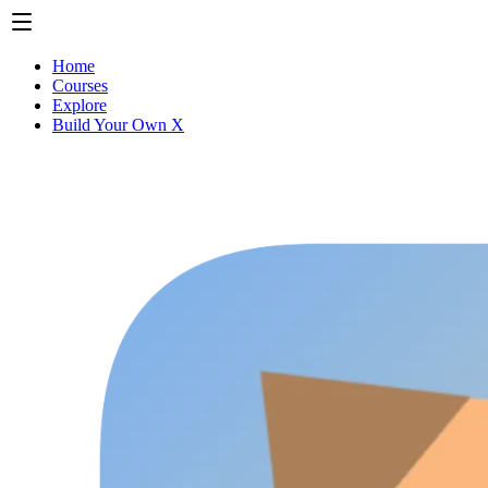
Home
Courses
Explore
Build Your Own X