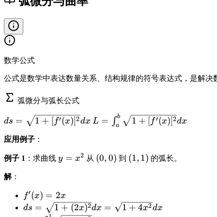
弧微分与曲率
数学公式
公式是数学中表达数量关系、结构规律的符号表达式，是解决
弧微分与弧长公式
b
d
L
′
2
′
2
=
1
+
[
(
)
]
=
1
+
[
(
)
]
∫
d
s
f
x
d
x
L
f
x
d
x
a
s
=
应用例子
：
=
\i
\
n
2
y
=
(
(
0
,
0
)
(
(
1
,
1
)
例子 1
：求曲线
y
x
从
到
的弧长。
s
t
=
0
1
q
_
解
：
x
,
,
rt
a
^
0
1
′
f'
(
)
=
2
f
x
x
{
^
2
)
)
(
d
2
2
=
1
+
(
2
)
=
1
+
4
1
b
d
s
x
d
x
x
d
x
1