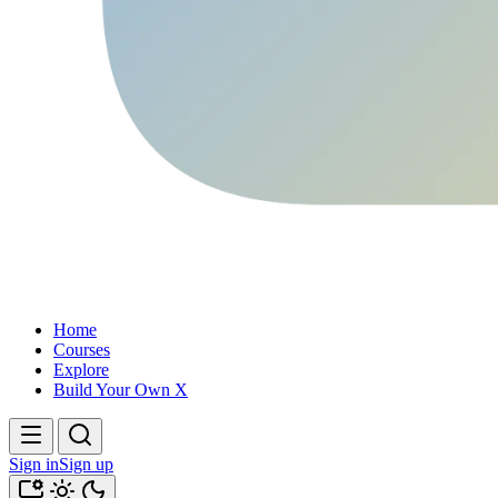
Home
Courses
Explore
Build Your Own X
Sign in
Sign up