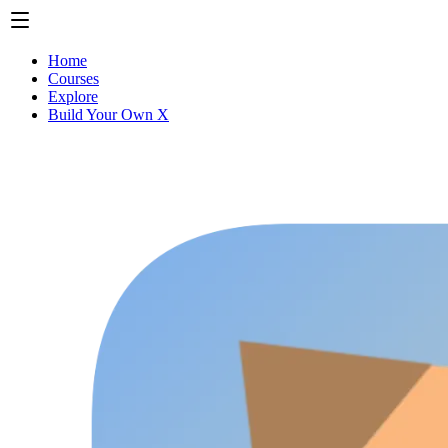
Home
Courses
Explore
Build Your Own X