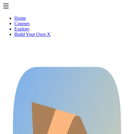
Home
Courses
Explore
Build Your Own X