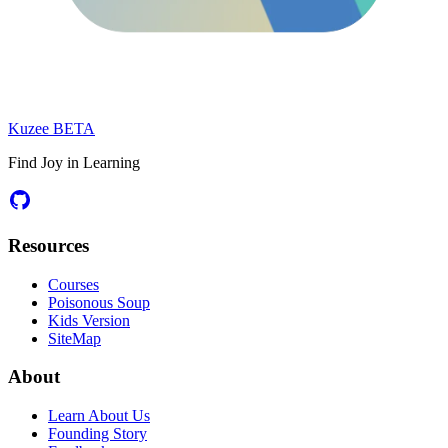
Kuzee
BETA
Find Joy in Learning
Resources
Courses
Poisonous Soup
Kids Version
SiteMap
About
Learn About Us
Founding Story