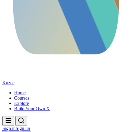
Kuzee
Home
Courses
Explore
Build Your Own X
Sign in
Sign up