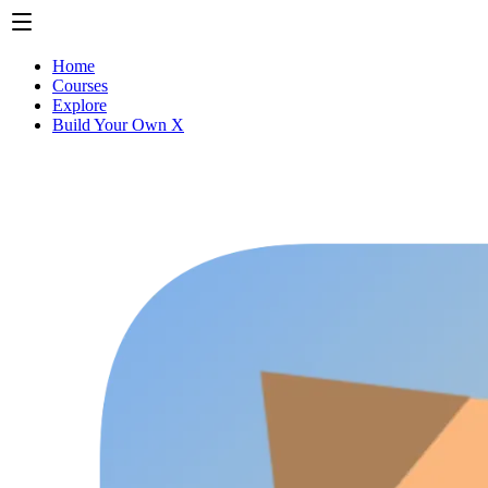
Home
Courses
Explore
Build Your Own X