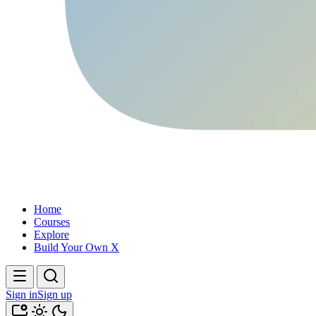
Home
Courses
Explore
Build Your Own X
Sign in
Sign up