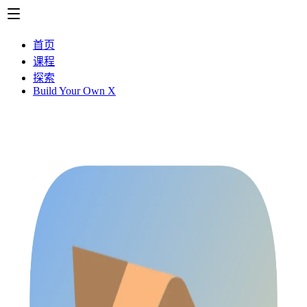
首页
课程
探索
Build Your Own X