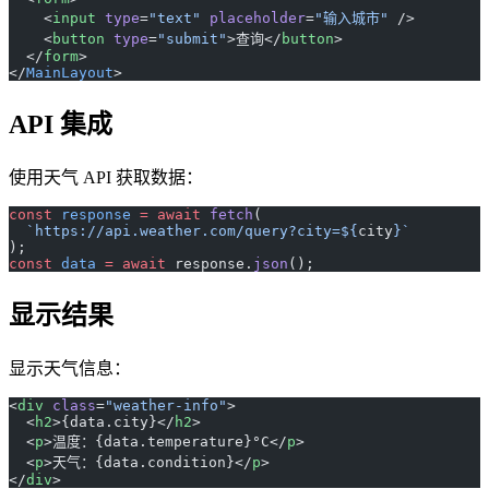
    <
input
 type
=
"text"
 placeholder
=
"输入城市"
 />
    <
button
 type
=
"submit"
>查询</
button
>
  </
form
>
</
MainLayout
>
API 集成
使用天气 API 获取数据：
const
 response
 =
 await
 fetch
(
  `https://api.weather.com/query?city=${
city
}`
);
const
 data
 =
 await
 response.
json
();
显示结果
显示天气信息：
<
div
 class
=
"weather-info"
>
  <
h2
>{data.city}</
h2
>
  <
p
>温度：{data.temperature}°C</
p
>
  <
p
>天气：{data.condition}</
p
>
</
div
>