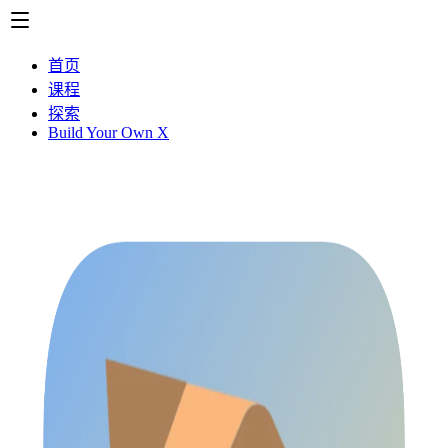
首页
课程
探索
Build Your Own X