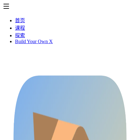
首页
课程
探索
Build Your Own X