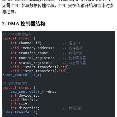
无需 CPU 参与数据传输过程。CPU 只在传输开始和结束时参
与控制。
2. DMA 控制器结构
// DMA控制器结构
typedef
 struct
 {
    int
 channel_id;
          // 通道ID
    void
 *
memory_address;
    // 内存地址
    int
 transfer_count;
      // 传输计数
    int
 control_register;
    // 控制寄存器
    int
 status_register;
     // 状态寄存器
    void
 (
*
start_transfer)(
void
);
    void
 (
*
stop_transfer)(
void
);
} 
dma_controller_t
;
// DMA传输控制
typedef
 struct
 {
    dma_controller_t
 *
dma;
    int
 device_id;
    void
 *
buffer;
    int
 size;
    int
 direction;
           // 传输方向
} 
dma_transfer_t
;