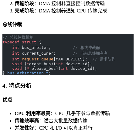
传输阶段
：DMA 控制器直接控制数据传输
完成阶段
：DMA 控制器通知 CPU 传输完成
总线仲裁
// 总线仲裁机制
typedef
 struct
 {
    int
 bus_arbiter;
         // 总线仲裁器
    int
 current_owner;
       // 当前总线拥有者
    int
 request_queue
[MAX_DEVICES];
  // 请求队列
    void
 (
*
grant_bus)(
int
 device_id);
    void
 (
*
release_bus)(
int
 device_id);
} 
bus_arbitration_t
;
4. 特点分析
优点
CPU 利用率最高
：CPU 几乎不参与数据传输
传输效率高
：适合大批量数据传输
并发性好
：CPU 和 I/O 可以真正并行