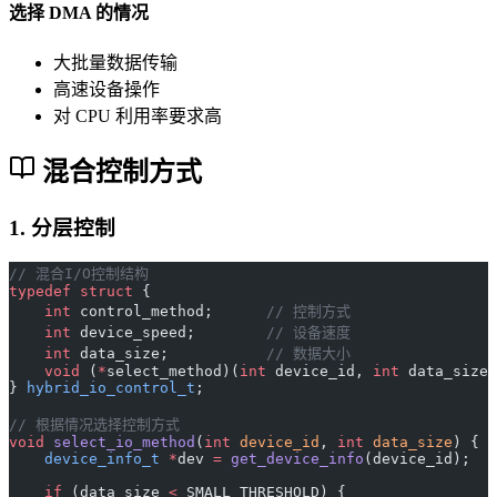
选择 DMA 的情况
大批量数据传输
高速设备操作
对 CPU 利用率要求高
混合控制方式
1. 分层控制
// 混合I/O控制结构
typedef
 struct
 {
    int
 control_method;
      // 控制方式
    int
 device_speed;
        // 设备速度
    int
 data_size;
           // 数据大小
    void
 (
*
select_method)(
int
 device_id, 
int
 data_size)
} 
hybrid_io_control_t
;
// 根据情况选择控制方式
void
 select_io_method
(
int
 device_id
, 
int
 data_size
) {
    device_info_t
 *
dev 
=
 get_device_info
(device_id);
    if
 (data_size 
<
 SMALL_THRESHOLD) {