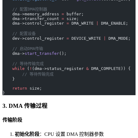
    // 配置DMA控制器
    dma->memory_address 
=
 buffer;
    dma->transfer_count 
=
 size;
    dma->control_register 
=
 DMA_WRITE 
|
 DMA_ENABLE;
    // 配置设备
    dev->control_register 
=
 DEVICE_WRITE 
|
 DMA_MODE;
    // 启动DMA传输
    dma->
start_transfer
();
    // 等待传输完成
    while
 (
!
(dma->status_register 
&
 DMA_COMPLETE)) {
        // 等待传输完成
    }
    return
 size;
}
3. DMA 传输过程
传输阶段
初始化阶段
：CPU 设置 DMA 控制器参数