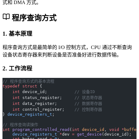
式和 DMA 方式。
程序查询方式
1. 基本原理
程序查询方式是最简单的 I/O 控制方式，CPU 通过不断查询
设备状态寄存器来判断设备是否准备好进行数据传输。
2. 工作流程
// 程序查询方式的基本流程
typedef
 struct
 {
    int
 device_id;
           // 设备ID
    int
 status_register;
     // 状态寄存器
    int
 data_register;
       // 数据寄存器
    int
 control_register;
    // 控制寄存器
} 
device_registers_t
;
// 程序查询读操作
int
 program_controlled_read
(
int
 device_id
, 
void
 *
buffer
    device_registers_t
 *
dev 
=
 get_device
(device_id);
    int
 bytes_read 
=
 0
;