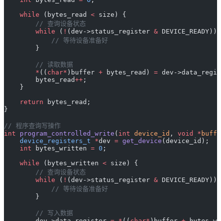
    while
 (bytes_read 
<
 size) {
        // 查询设备状态
        while
 (
!
(dev->status_register 
&
 DEVICE_READY)) 
            // 等待设备准备好
        }
        // 读取数据
        *
((
char*
)buffer 
+
 bytes_read) 
=
 dev->data_regis
        bytes_read
++
;
    }
    return
 bytes_read;
}
// 程序查询写操作
int
 program_controlled_write
(
int
 device_id
, 
void
 *
buffe
    device_registers_t
 *
dev 
=
 get_device
(device_id);
    int
 bytes_written 
=
 0
;
    while
 (bytes_written 
<
 size) {
        // 查询设备状态
        while
 (
!
(dev->status_register 
&
 DEVICE_READY)) 
            // 等待设备准备好
        }
        // 写入数据
        dev->data_register 
=
 *
((
char*
)buffer 
+
 bytes_wr