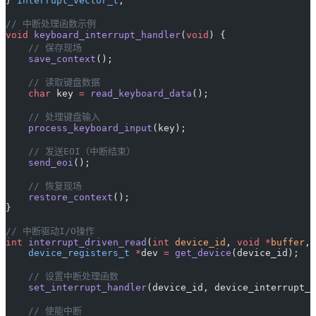
} 
interrupt_vector_t
;
// 中断处理函数示例
void
 keyboard_interrupt_handler
(
void
) {
    // 保存现场
    save_context
();
    // 读取键盘数据
    char
 key 
=
 read_keyboard_data
();
    // 处理键盘输入
    process_keyboard_input
(key);
    // 发送EOI（中断结束）
    send_eoi
();
    // 恢复现场
    restore_context
();
}
// 中断驱动I/O操作
int
 interrupt_driven_read
(
int
 device_id
, 
void
 *
buffer
, 
    device_registers_t
 *
dev 
=
 get_device
(device_id);
    // 设置中断处理函数
    set_interrupt_handler
(device_id, device_interrupt_h
    // 使能中断