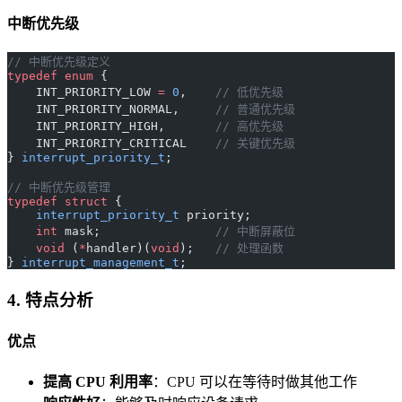
中断优先级
// 中断优先级定义
typedef
 enum
 {
    INT_PRIORITY_LOW 
=
 0
,
    // 低优先级
    INT_PRIORITY_NORMAL,
     // 普通优先级
    INT_PRIORITY_HIGH,
       // 高优先级
    INT_PRIORITY_CRITICAL
    // 关键优先级
} 
interrupt_priority_t
;
// 中断优先级管理
typedef
 struct
 {
    interrupt_priority_t
 priority;
    int
 mask;
                // 中断屏蔽位
    void
 (
*
handler)(
void
);
   // 处理函数
} 
interrupt_management_t
;
4. 特点分析
优点
提高 CPU 利用率
：CPU 可以在等待时做其他工作