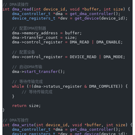
// DMA读操作
int
 dma_read
(
int
 device_id
, 
void
 *
buffer
, 
int
 size
) {
    dma_controller_t
 *
dma 
=
 get_dma_controller
();
    device_registers_t
 *
dev 
=
 get_device
(device_id);
    // 配置DMA控制器
    dma->memory_address 
=
 buffer;
    dma->transfer_count 
=
 size;
    dma->control_register 
=
 DMA_READ 
|
 DMA_ENABLE;
    // 配置设备
    dev->control_register 
=
 DEVICE_READ 
|
 DMA_MODE;
    // 启动DMA传输
    dma->
start_transfer
();
    // 等待传输完成
    while
 (
!
(dma->status_register 
&
 DMA_COMPLETE)) {
        // 等待传输完成
    }
    return
 size;
}
// DMA写操作
int
 dma_write
(
int
 device_id
, 
void
 *
buffer
, 
int
 size
) {
    dma_controller_t
 *
dma 
=
 get_dma_controller
();
    device_registers_t
 *
dev 
=
 get_device
(device_id);