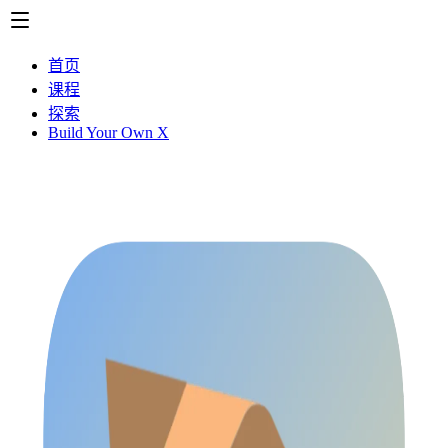
首页
课程
探索
Build Your Own X