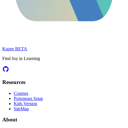
Kuzee
BETA
Find Joy in Learning
Resources
Courses
Poisonous Soup
Kids Version
SiteMap
About