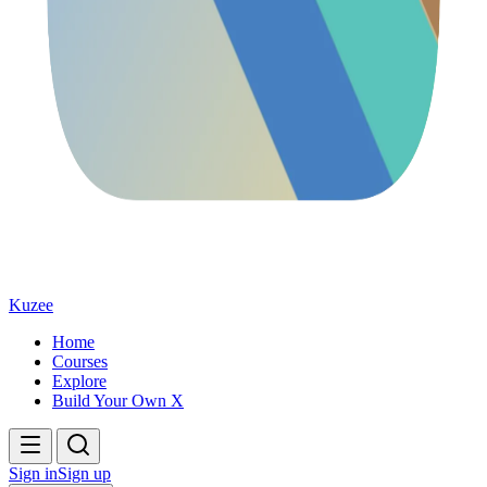
Kuzee
Home
Courses
Explore
Build Your Own X
Sign in
Sign up