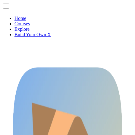
Home
Courses
Explore
Build Your Own X