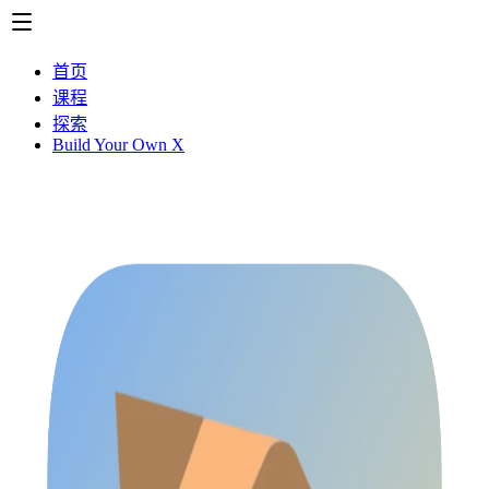
首页
课程
探索
Build Your Own X