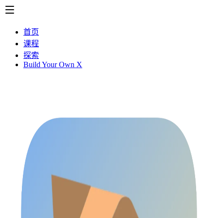
首页
课程
探索
Build Your Own X