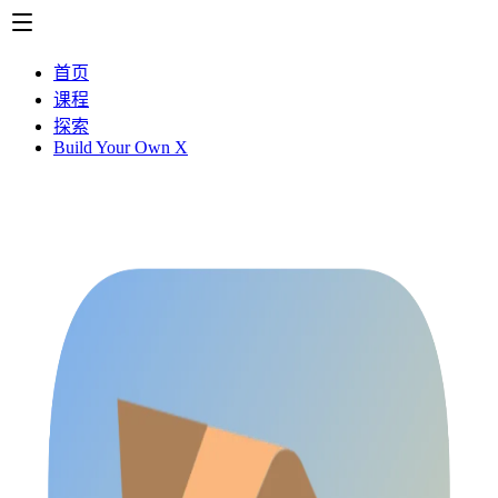
首页
课程
探索
Build Your Own X