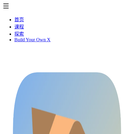
首页
课程
探索
Build Your Own X