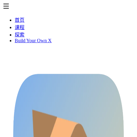
首页
课程
探索
Build Your Own X