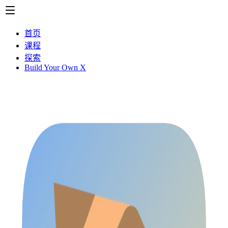
首页
课程
探索
Build Your Own X