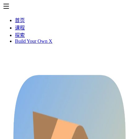
首页
课程
探索
Build Your Own X