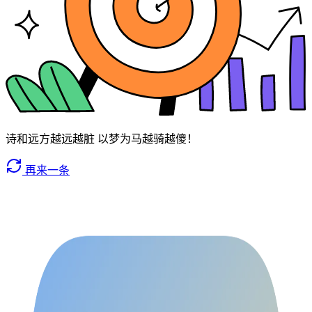
诗和远方越远越脏 以梦为马越骑越傻！
再来一条