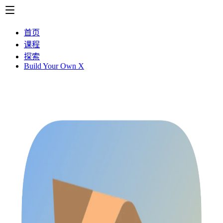
首页
课程
探索
Build Your Own X