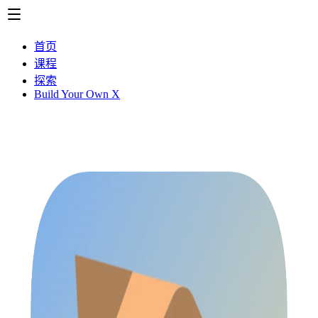
首页
课程
探索
Build Your Own X