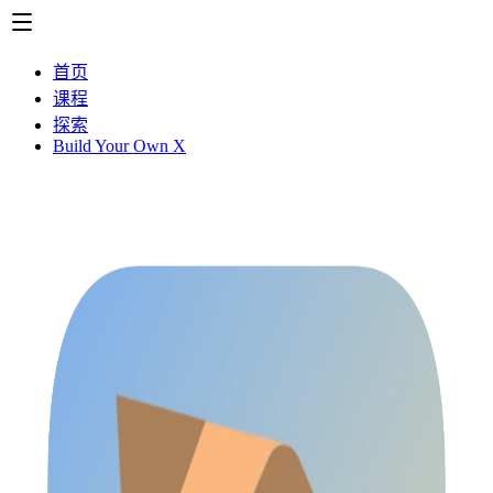
首页
课程
探索
Build Your Own X