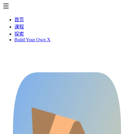
首页
课程
探索
Build Your Own X