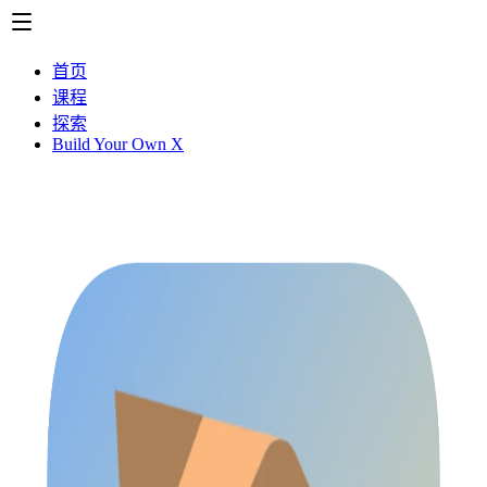
首页
课程
探索
Build Your Own X