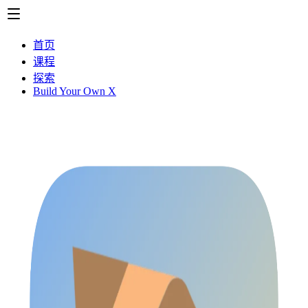
首页
课程
探索
Build Your Own X