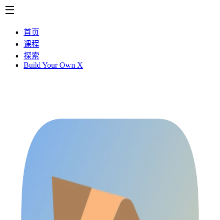
首页
课程
探索
Build Your Own X