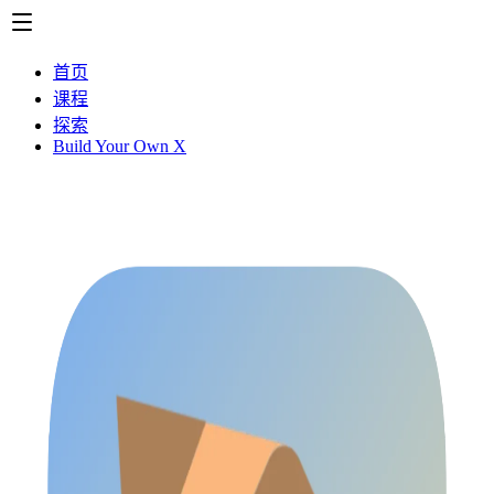
首页
课程
探索
Build Your Own X