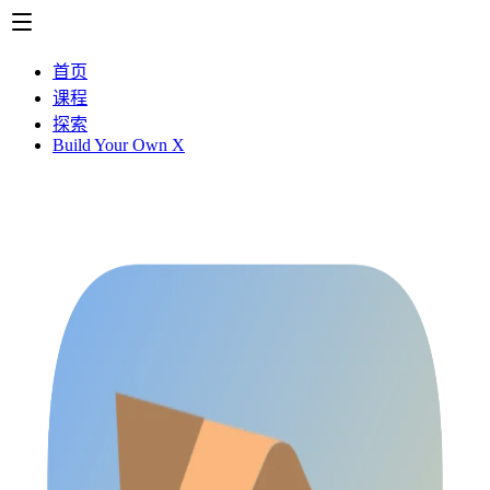
首页
课程
探索
Build Your Own X