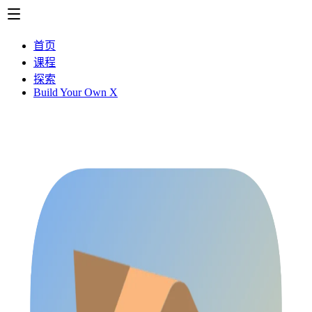
首页
课程
探索
Build Your Own X