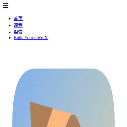
首页
课程
探索
Build Your Own X