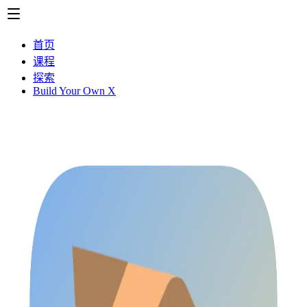
首页
课程
探索
Build Your Own X