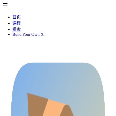
首页
课程
探索
Build Your Own X