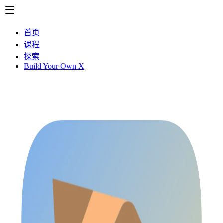
首页
课程
探索
Build Your Own X