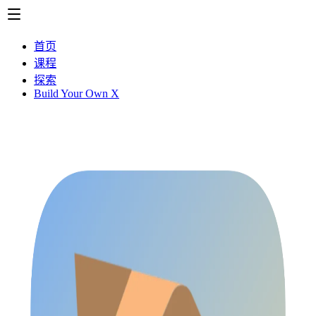
首页
课程
探索
Build Your Own X