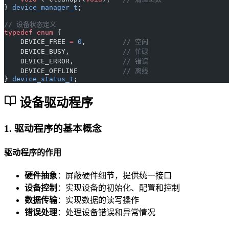
} 
device_manager_t
;
// 设备状态定义
typedef
 enum
 {
    DEVICE_FREE 
=
 0
,
         // 空闲
    DEVICE_BUSY,
             // 忙碌
    DEVICE_ERROR,
            // 错误
    DEVICE_OFFLINE
           // 离线
} 
device_status_t
;
设备驱动程序
1. 驱动程序的基本概念
驱动程序的作用
硬件抽象
：屏蔽硬件细节，提供统一接口
设备控制
：实现设备的初始化、配置和控制
数据传输
：实现数据的读写操作
错误处理
：处理设备错误和异常情况