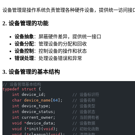
设备管理是操作系统负责管理各种硬件设备，提供统一访问接
2. 设备管理的功能
设备抽象
：屏蔽硬件差异，提供统一接口
设备分配
：管理设备的分配和回收
设备控制
：控制设备的操作和状态
错误处理
：处理设备错误和异常
3. 设备管理的基本结构
// 设备管理基本结构
typedef
 struct
 {
    int
 device_id;
           // 设备标识符
    char
 device_name
[
64
];
    // 设备名称
    int
 device_type;
         // 设备类型
    int
 device_status;
       // 设备状态
    int
 current_owner;
       // 当前拥有者
    void
 *
device_data;
       // 设备数据
    void
 (
*
init)(
void
);
      // 初始化函数
    void
 (
*
cleanup)(
void
);
   // 清理函数