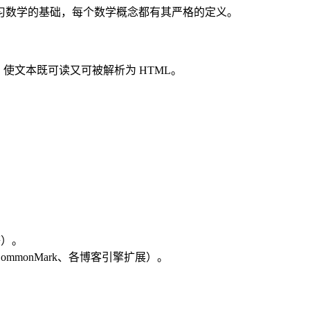
习数学的基础，每个数学概念都有其严格的定义。
接等，使文本既可读又可被解析为 HTML。
 等）。
n、CommonMark、各博客引擎扩展）。