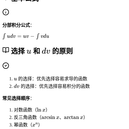
分部积分公式
：
\i
=
−
∫
∫
u
d
v
uv
v
d
u
n
u
d
t
选择
u
和
d
v
的原则
u
v
d
v
=
u
u
的选择：优先选择容易求导的函数
u
d
d
v
的选择：优先选择容易积分的函数
v
v
-
常见选择顺序
：
\i
n
\
ln
对数函数（
x
）
t
l
\
\
arcsin
arctan
反三角函数（
x
、
x
）
v
n
a
a
x
n
幂函数（
x
）
d
x