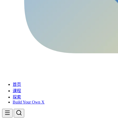
首页
课程
探索
Build Your Own X