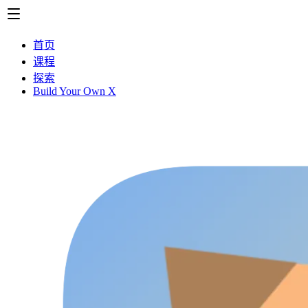
首页
课程
探索
Build Your Own X