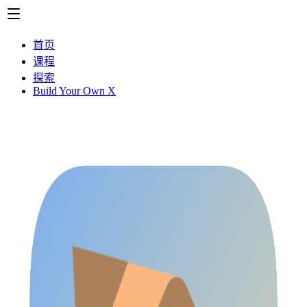
首页
课程
探索
Build Your Own X