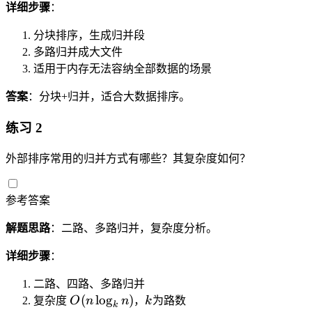
详细步骤
：
分块排序，生成归并段
多路归并成大文件
适用于内存无法容纳全部数据的场景
答案
：分块+归并，适合大数据排序。
练习 2
外部排序常用的归并方式有哪些？其复杂度如何？
参考答案
解题思路
：二路、多路归并，复杂度分析。
详细步骤
：
二路、四路、多路归并
O
k
(
lo
g
)
复杂度
O
n
n
，
k
为路数
k