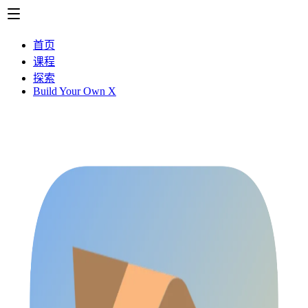
首页
课程
探索
Build Your Own X