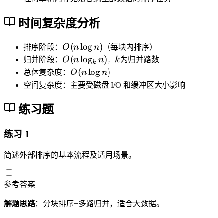
时间复杂度分析
O
(
lo
g
)
排序阶段：
O
n
n
（每块内排序）
(
O
k
(
lo
g
)
归并阶段：
O
n
n
，
k
为归并路数
k
n
(
O
(
lo
g
)
总体复杂度：
O
n
n
\l
n
(
空间复杂度：主要受磁盘 I/O 和缓冲区大小影响
o
\l
n
g
o
\l
练习题
n
g
o
)
_
g
练习 1
k
n
n
)
简述外部排序的基本流程及适用场景。
)
参考答案
解题思路
：分块排序+多路归并，适合大数据。