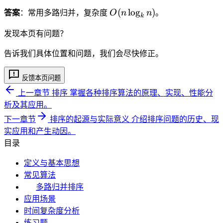
(
O
(
lo
g
)
n
答案
：常用多路归并，复杂度
O
n
n
。
k
(
\l
n
发现本页有问题？
o
\l
g
告诉我们具体位置和问题，我们会尽快修正。
o
_
g
k
反馈本页问题
_
n
k
)
上一章节
排序
掌握各种排序算法的原理、实现、性能分
n
析及其应用。
)
下一章节
排序的起源与实际意义
介绍排序问题的历史、现
实应用和产生动因。
目录
定义与基本思想
常见算法
多路归并排序
应用场景
时间复杂度分析
练习题