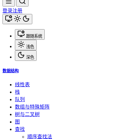
登录
注册
跟随系统
浅色
深色
数据结构
线性表
栈
队列
数组与特殊矩阵
树与二叉树
图
查找
顺序查找法