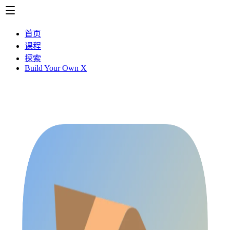
首页
课程
探索
Build Your Own X