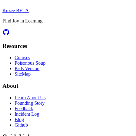
Kuzee
BETA
Find Joy in Learning
Resources
Courses
Poisonous Soup
Kids Version
SiteMap
About
Learn About Us
Founding Story
Feedback
Incident Log
Blog
Github