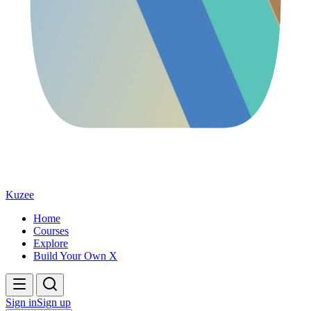
Kuzee
Home
Courses
Explore
Build Your Own X
Sign in
Sign up