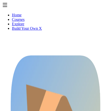
Home
Courses
Explore
Build Your Own X