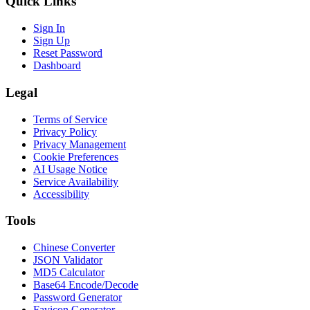
Quick Links
Sign In
Sign Up
Reset Password
Dashboard
Legal
Terms of Service
Privacy Policy
Privacy Management
Cookie Preferences
AI Usage Notice
Service Availability
Accessibility
Tools
Chinese Converter
JSON Validator
MD5 Calculator
Base64 Encode/Decode
Password Generator
Favicon Generator