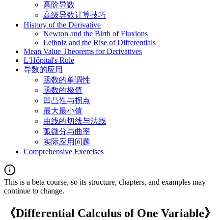
高阶导数
高级导数计算技巧
History of the Derivative
Newton and the Birth of Fluxions
Leibniz and the Rise of Differentials
Mean Value Theorems for Derivatives
L'Hôpital's Rule
导数的应用
函数的单调性
函数的极值
凹凸性与拐点
最大最小值
曲线的切线与法线
弧微分与曲率
实际应用问题
Comprehensive Exercises
This is a beta course, so its structure, chapters, and examples may
continue to change.
《Differential Calculus of One Variable》