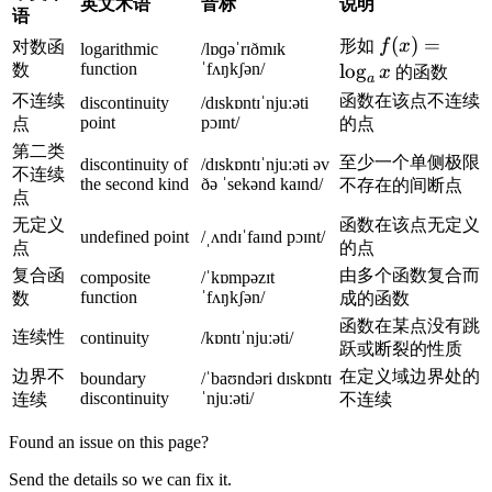
英文术语
音标
说明
{
b
语
R
b
f(
(
)
=
形如
f
x
对数函
logarithmic
/lɒɡəˈrɪðmɪk
}
{
x
function
ˈfʌŋkʃən/
lo
g
数
x
的函数
a
Z
)
不连续
函数在该点不连续
discontinuity
/dɪskɒntɪˈnjuːəti
}
=
point
pɔɪnt/
点
的点
\l
第二类
至少一个单侧极限
discontinuity of
/dɪskɒntɪˈnjuːəti əv
o
不连续
the second kind
ðə ˈsekənd kaɪnd/
不存在的间断点
g
点
_
无定义
函数在该点无定义
undefined point
/ˌʌndɪˈfaɪnd pɔɪnt/
a
点
的点
x
复合函
由多个函数复合而
composite
/ˈkɒmpəzɪt
function
ˈfʌŋkʃən/
数
成的函数
函数在某点没有跳
连续性
continuity
/kɒntɪˈnjuːəti/
跃或断裂的性质
边界不
在定义域边界处的
boundary
/ˈbaʊndəri dɪskɒntɪ
discontinuity
ˈnjuːəti/
连续
不连续
Found an issue on this page?
Send the details so we can fix it.