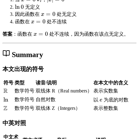
x
=
|
\
ln
0
无定义
=
0
=
l
x
=
0
因此函数在
x
处无定义
-
0
n
=
x
=
0
函数在
x
处不连续
\i
0
0
=
n
x
=
0
答案
：函数在
x
处不连续，因为函数在该点无定义。
0
ft
=
y
0
Summary
本文出现的符号
符号
类型
读音/说明
在本文中的含义
R
\
数学符号
双线体 R（Real numbers）
表示实数集
m
\
ln
e
数学符号
自然对数
以
e
为底的对数
a
l
Z
\
数学符号
双线体 Z（Integers）
表示整数集
t
n
m
h
a
中英对照
b
t
b
h
中文术