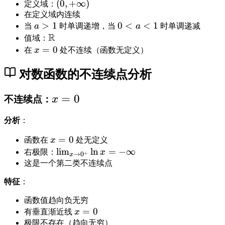
R
(
(
0
,
+
∞
)
定义域：
\l
\
}
0,
在定义域内连续
o
n
a
>
1
0
0
<
<
1
+
当
a
时单调递增，当
a
时单调递减
g
e
R
>
<
\
\i
值域：
_
q
1
a
m
x
=
0
n
在
x
处不连续（函数无定义）
a
1
<
a
=
ft
x
1
t
0
y
对数函数的不连续点分析
h
)
b
x
=
0
不连续点：
x
b
=
{
分析
：
0
R
x
=
0
函数在
x
处无定义
}
=
\l
lim
ln
=
−
∞
右极限：
x
+
→
0
x
0
i
这是一个第二类不连续点
m
特征
：
_
{
函数值趋向负无穷
x
x
=
0
有垂直渐近线
x
\
=
极限不存在（趋向无穷）