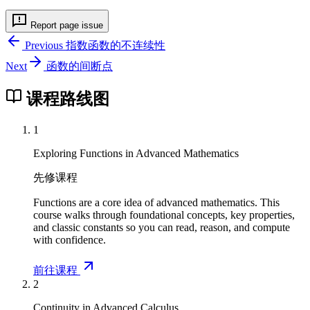
Report page issue
Previous
指数函数的不连续性
Next
函数的间断点
课程路线图
1
Exploring Functions in Advanced Mathematics
先修课程
Functions are a core idea of advanced mathematics. This
course walks through foundational concepts, key properties,
and classic constants so you can read, reason, and compute
with confidence.
前往课程
2
Continuity in Advanced Calculus