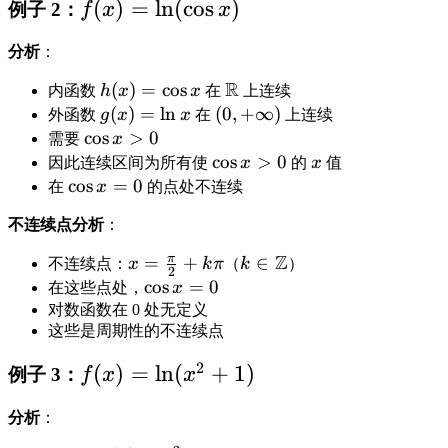
c
f(
(
)
=
ln
(
cos
)
例子 2：
f
x
x
1
u
x
=
p
分析
：
0
)
(
=
R
h
(
)
=
cos
\
内函数
h
x
x
在
上连续
1,
(
m
g
(
)
=
ln
(
(
0
,
+
∞
)
\l
外函数
g
x
x
在
上连续
+
x
a
(
0,
\
cos
>
0
需要
x
n
\i
)
t
x
+
c
\
cos
>
0
x
因此连续区间为所有使
x
的
x
值
n
(
=
h
)
\i
o
c
\
cos
=
0
ft
在
x
的点处不连续
\
\
b
=
n
s
o
c
y
c
不连续点分析
：
c
b
\l
ft
x
s
o
)
o
o
{
n
y
>
x
s
Z
π
x
=
+
k
∈
不连续点：
x
k
π
（
k
）
s
R
2
x
)
0
s
>
x
=
\i
\
cos
=
0
在这些点处，
x
x
}
0
=
x
\
n
c
对数函数在 0 处无定义
0
)
fr
\
这些是周期性的不连续点
o
a
m
s
2
f(
(
)
=
ln
(
+
1
)
例子 3：
f
x
x
c
a
x
x
{
t
=
分析
：
\
h
0
)
p
b