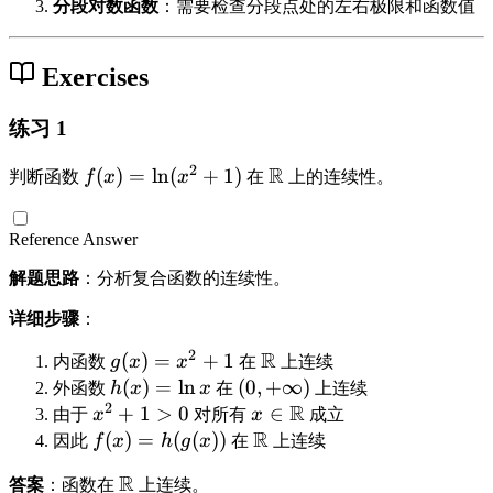
分段对数函数
：需要检查分段点处的左右极限和函数值
\i
+
n
\i
ft
n
Exercises
y
ft
)
y
练习 1
)
2
R
f(
(
)
=
ln
(
+
1
)
\
判断函数
f
x
x
在
上的连续性。
x
m
)
a
Reference Answer
=
t
\l
h
解题思路
：分析复合函数的连续性。
n
b
详细步骤
：
(
b
x
{
2
R
g
(
)
=
+
1
\
内函数
g
x
x
在
上连续
^
R
(
m
h
(
)
=
ln
(
(
0
,
+
∞
)
外函数
h
x
x
在
上连续
2
}
2
x
a
R
(
0,
x
+
1
>
0
x
∈
由于
x
对所有
x
成立
+
)
t
x
+
R
^
\i
f(
(
)
=
(
(
))
\
因此
f
x
h
g
x
在
上连续
1
=
h
)
\i
2
n
x
m
)
R
\
答案
：函数在
x
上连续。
b
=
n
+
\
)
a