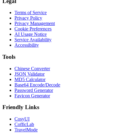
Legal
Terms of Service
Privacy Policy
Privacy Management
Cookie Preferences
AI Usage Notice
Service Availability
Accessibility
Tools
Chinese Converter
JSON Validator
MD5 Calculator
Base64 Encode/Decode
Password Generator
Favicon Generator
Friendly Links
CosyUI
CofficLab
TravelMode