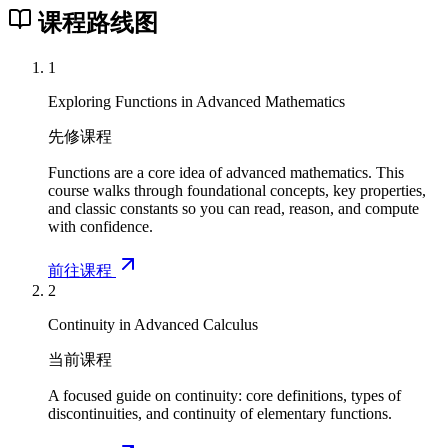
课程路线图
1
Exploring Functions in Advanced Mathematics
先修课程
Functions are a core idea of advanced mathematics. This
course walks through foundational concepts, key properties,
and classic constants so you can read, reason, and compute
with confidence.
前往课程
2
Continuity in Advanced Calculus
当前课程
A focused guide on continuity: core definitions, types of
discontinuities, and continuity of elementary functions.