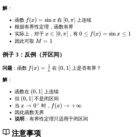
b]
x
0
x
,
)
解
：
)
,
_
2
=
=
\
0
]
x
f(
(
)
=
sin
[
[
0
,
]
函数
f
x
x
在
π
上连续
\
p
)
^
x
0
根据有界性定理，函数有界
si
i]
2
x
∈
[
0
,
]
0
0
≤
(
)
=
sin
≤
1
)
,
实际上，对于
x
π
，有
f
x
x
n
\l
\
\l
=
M
=
1
\
因此可取
M
x
e
i
e
\
=
p
q
例子 3：反例（开区间）
n
q
si
1
i]
4
[
f(
n
1
f(
(
)
=
(
(
0
,
1
]
问题
：函数
f
x
在
上是否有界？
0
x
x
x
x
0
,
)
解
：
)
,
\
=
=
1
p
\
(
(
0
,
1
]
函数在
上连续
\
]
i]
si
(
(
0
,
1
0
]
但
不是闭区间
fr
n
+
0
x
→
,
0
f(
(
)
→
+
∞
当
x
时，
f
x
a
x
,
\
1
x
因此函数无界
c
\l
说明
1
t
：有界性定理只适用于闭区间
]
)
{
e
]
o
\
1
q
注意事项
0
t