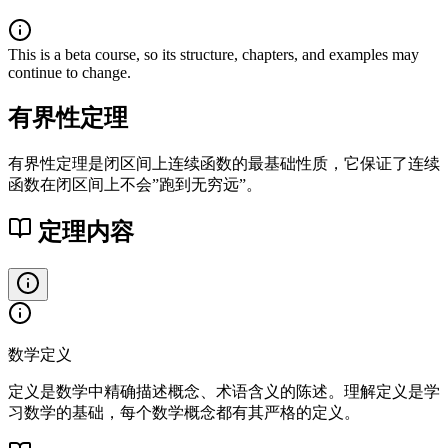
This is a beta course, so its structure, chapters, and examples may
continue to change.
有界性定理
有界性定理是闭区间上连续函数的最基础性质，它保证了连续
函数在闭区间上不会”跑到无穷远”。
定理内容
数学定义
定义是数学中精确描述概念、术语含义的陈述。理解定义是学
习数学的基础，每个数学概念都有其严格的定义。