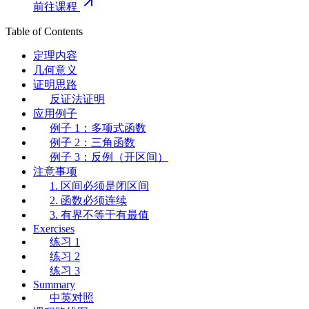
前往课程
Table of Contents
定理内容
几何意义
证明思路
反证法证明
应用例子
例子 1：多项式函数
例子 2：三角函数
例子 3：反例（开区间）
注意事项
1. 区间必须是闭区间
2. 函数必须连续
3. 有界不等于有最值
Exercises
练习 1
练习 2
练习 3
Summary
中英对照