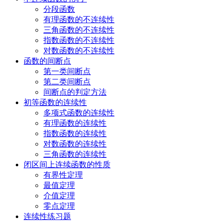
分段函数
有理函数的不连续性
三角函数的不连续性
指数函数的不连续性
对数函数的不连续性
函数的间断点
第一类间断点
第二类间断点
间断点的判定方法
初等函数的连续性
多项式函数的连续性
有理函数的连续性
指数函数的连续性
对数函数的连续性
三角函数的连续性
闭区间上连续函数的性质
有界性定理
最值定理
介值定理
零点定理
连续性练习题