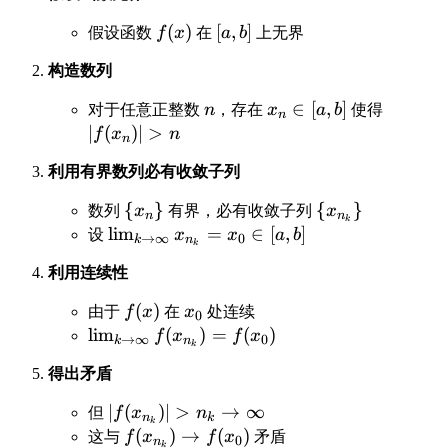
f
(
)
[
[
,
]
假设函数
f
x
在
a
b
上无界
(
a
构造数列
x
,
)
b
n
x
∈
[
,
]
|f
对于任意正整数
n
，存在
x
a
b
使得
n
]
_
(
∣
(
)
∣
>
f
x
n
n
n
x
利用有界数列必有收敛子列
\
_
i
n
\
{
}
\
{
}
数列
x
有界，必有收敛子列
x
n
n
n
)|
k
{
{
\l
lim
=
∈
[
,
]
设
x
x
a
b
→
∞
0
k
n
[
>
k
x
x
i
a
n
利用连续性
_
_
m
,
n
{
_
f
(
)
x
由于
f
x
在
x
处连续
b
0
\
n
{
(
_
\l
lim
(
)
=
(
)
f
x
f
x
]
→
∞
0
k
n
}
_
k
k
x
0
i
k
\
得出矛盾
)
m
}
t
_
|f
∣
(
)
∣
>
→
∞
但
f
x
n
\
o
n
k
k
{
(
f
(
)
→
(
)
这与
f
x
f
x
矛盾
}
\i
0
n
k