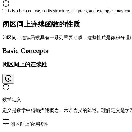
This is a beta course, so its structure, chapters, and examples may con
闭区间上连续函数的性质
闭区间上连续函数具有一系列重要性质，这些性质是微积分理
Basic Concepts
闭区间上的连续性
数学定义
定义是数学中精确描述概念、术语含义的陈述。理解定义是学
闭区间上的连续性