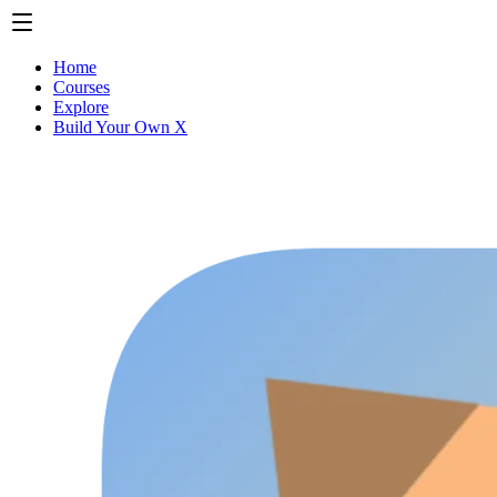
Home
Courses
Explore
Build Your Own X