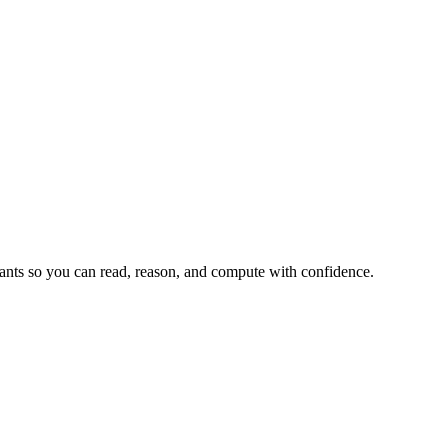
tants so you can read, reason, and compute with confidence.