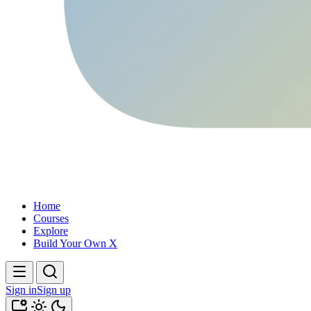
Home
Courses
Explore
Build Your Own X
Sign in
Sign up