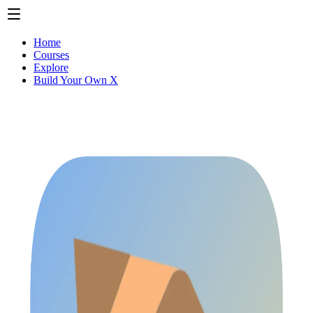
Home
Courses
Explore
Build Your Own X