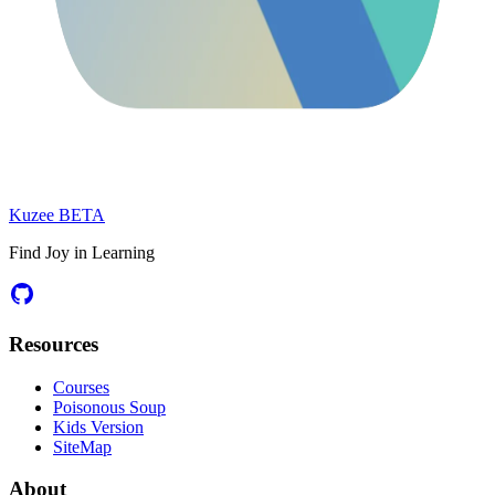
Kuzee
BETA
Find Joy in Learning
Resources
Courses
Poisonous Soup
Kids Version
SiteMap
About