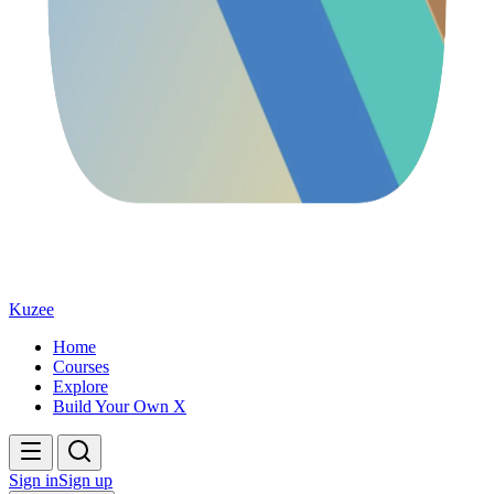
Kuzee
Home
Courses
Explore
Build Your Own X
Sign in
Sign up