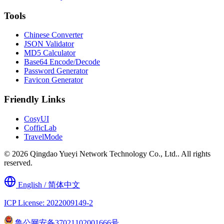
Tools
Chinese Converter
JSON Validator
MD5 Calculator
Base64 Encode/Decode
Password Generator
Favicon Generator
Friendly Links
CosyUI
CofficLab
TravelMode
© 2026 Qingdao Yueyi Network Technology Co., Ltd.. All rights
reserved.
English / 简体中文
ICP License: 2022009149-2
鲁公网安备37021102001666号